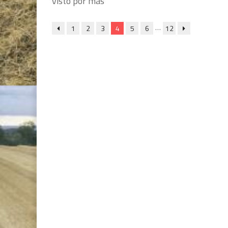
visto por más
…
1
2
3
4
5
6
12