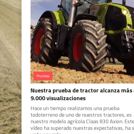
Pruebas
Nuestra prueba de tractor alcanza más
9.000 visualizaciones
Hace un tiempo realizamos una prueba
todoterreno de uno de nuestros tractores, es
nuestro modelo agrícola Claas 830 Axion. Est
vídeo ha superado nuestras expectativas, ha s