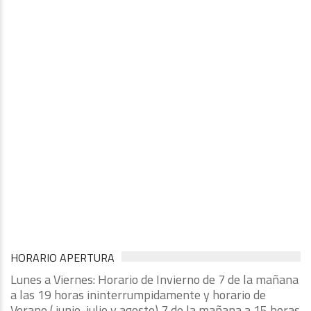
HORARIO APERTURA
Lunes a Viernes: Horario de Invierno de 7 de la mañana
a las 19 horas ininterrumpidamente y horario de
Verano ( junio, julio y agosto) 7 de la mañana a 15 horas